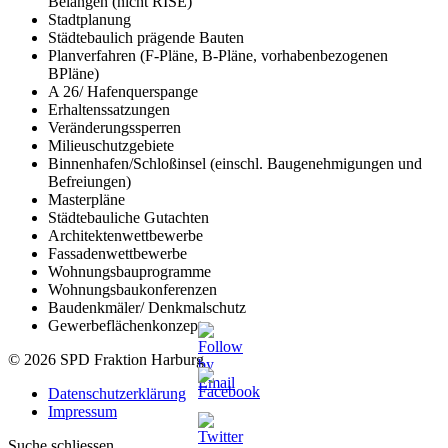
Belangen (nicht RISE)
Stadtplanung
Städtebaulich prägende Bauten
Planverfahren (F-Pläne, B-Pläne, vorhabenbezogenen
BPläne)
A 26/ Hafenquerspange
Erhaltenssatzungen
Veränderungssperren
Milieuschutzgebiete
Binnenhafen/Schloßinsel (einschl. Baugenehmigungen und
Befreiungen)
Masterpläne
Städtebauliche Gutachten
Architektenwettbewerbe
Fassadenwettbewerbe
Wohnungsbauprogramme
Wohnungsbaukonferenzen
Baudenkmäler/ Denkmalschutz
Gewerbeflächenkonzepte
© 2026 SPD Fraktion Harburg
Datenschutzerklärung
Impressum
Suche schliessen