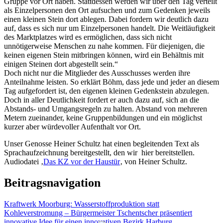
Gruppe vor Ort haben. Stattdessen werden wir über den Tag verteilt
als Einzelpersonen den Ort aufsuchen und zum Gedenken jeweils
einen kleinen Stein dort ablegen. Dabei fordern wir deutlich dazu
auf, dass es sich nur um Einzelpersonen handelt. Die Weitläufigkeit
des Marktplatzes wird es ermöglichen, dass sich nicht
unnötigerweise Menschen zu nahe kommen. Für diejenigen, die
keinen eigenen Stein mitbringen können, wird ein Behältnis mit
einigen Steinen dort abgestellt sein.“
Doch nicht nur die Mitglieder des Ausschusses werden ihre
Anteilnahme leisten. So erklärt Böhm, dass jede und jeder an diesem
Tag aufgefordert ist, den eigenen kleinen Gedenkstein abzulegen.
Doch in aller Deutlichkeit fordert er auch dazu auf, sich an die
Abstands- und Umgangsregeln zu halten. Abstand von mehreren
Metern zueinander, keine Gruppenbildungen und ein möglichst
kurzer aber würdevoller Aufenthalt vor Ort.
Unser Genosse Heiner Schultz hat einen begleitenden Text als
Sprachaufzeichnung bereitgestellt, den wir hier bereitstellen.
Audiodatei ‚
Das KZ vor der Haustür
‚ von Heiner Schultz.
Beitragsnavigation
Kraftwerk Moorburg: Wasserstoffproduktion statt
Kohleverstromung – Bürgermeister Tschentscher präsentiert
innovative Idee für einen innovativen Bezirk Harburg