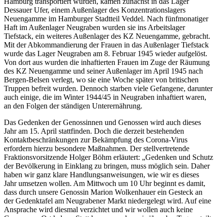
Hamburg transportiert wurden, kamen zunächst in das Lager
Dessauer Ufer, einem Außenlager des Konzentrationslagers
Neuengamme im Hamburger Stadtteil Veddel. Nach fünfmonatiger
Haft im Außenlager Neugraben wurden sie ins Arbeitslager
Tiefstack, ein weiteres Außenlager des KZ Neuengamme, gebracht.
Mit der Abkommandierung der Frauen in das Außenlager Tiefstack
wurde das Lager Neugraben am 8. Februar 1945 wieder aufgelöst.
Von dort aus wurden die inhaftierten Frauen im Zuge der Räumung
des KZ Neuengamme und seiner Außenlager im April 1945 nach
Bergen-Belsen verlegt, wo sie eine Woche später von britischen
Truppen befreit wurden. Dennoch starben viele Gefangene, darunter
auch einige, die im Winter 1944/45 in Neugraben inhaftiert waren,
an den Folgen der ständigen Unterernährung.
Das Gedenken der Genossinnen und Genossen wird auch dieses
Jahr am 15. April stattfinden. Doch die derzeit bestehenden
Kontaktbeschränkungen zur Bekämpfung des Corona-Virus
erfordern hierzu besondere Maßnahmen. Der stellvertretende
Fraktionsvorsitzende Holger Böhm erläutert: „Gedenken und Schutz
der Bevölkerung in Einklang zu bringen, muss möglich sein. Daher
haben wir ganz klare Handlungsanweisungen, wie wir es dieses
Jahr umsetzen wollen. Am Mittwoch um 10 Uhr beginnt es damit,
dass durch unsere Genossin Marion Wolkenhauer ein Gesteck an
der Gedenktafel am Neugrabener Markt niedergelegt wird. Auf eine
Ansprache wird diesmal verzichtet und wir wollen auch keine