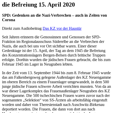
die Befreiung 15. April 2020
SPD: Gedenken an die Nazi-Verbrechen – auch in Zeiten von
Corona
Direkt zum Audiobeitrag
Das KZ vor der Haustür
Seit Jahren erinnern die Genossinnen und Genossen der SPD-
Fraktion im Regionalausschuss Süderelbe an die Verbrechen der
Nazis, die auch bei uns vor Ort sichtbar waren. Einer dieser
Gedenktage ist der 15. April, der Tag an dem 1945 die Befreiung
des Konzentrationslagers Bergen-Belsen durch britische Truppen
erfolgte. Dorthin wurden die jüdischen Frauen gebracht, die bis zum
Februar 1945 im Lager in Neugraben lebten.
In der Zeit vom 13. September 1944 bis zum 8. Februar 1945 wurde
das am Falkenbergsweg gelegene Außenlager des KZ Neuengamme
im oberen Bereich zu einem Frauenlager umgewandelt, in dem 500
junge jüdische Frauen schwere Arbeit verrichten mussten. Von da an
war dieser Lagerkomplex das Frauenaußenlager Neugraben des KZ
Neuengamme. Die 500 tschechischen Frauen waren zuvor nach der
sogenannten „Selektion“ von SS-Ärzten als arbeitsfähig eingestuft
worden und daher von Theresienstadt nach Auschwitz-Birkenau
deportiert worden. Die Frauen, die dann von dort aus nach