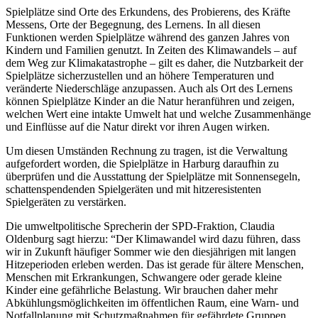
Spielplätze sind Orte des Erkundens, des Probierens, des Kräfte
Messens, Orte der Begegnung, des Lernens. In all diesen
Funktionen werden Spielplätze während des ganzen Jahres von
Kindern und Familien genutzt. In Zeiten des Klimawandels – auf
dem Weg zur Klimakatastrophe – gilt es daher, die Nutzbarkeit der
Spielplätze sicherzustellen und an höhere Temperaturen und
veränderte Niederschläge anzupassen. Auch als Ort des Lernens
können Spielplätze Kinder an die Natur heranführen und zeigen,
welchen Wert eine intakte Umwelt hat und welche Zusammenhänge
und Einflüsse auf die Natur direkt vor ihren Augen wirken.
Um diesen Umständen Rechnung zu tragen, ist die Verwaltung
aufgefordert worden, die Spielplätze in Harburg daraufhin zu
überprüfen und die Ausstattung der Spielplätze mit Sonnensegeln,
schattenspendenden Spielgeräten und mit hitzeresistenten
Spielgeräten zu verstärken.
Die umweltpolitische Sprecherin der SPD-Fraktion, Claudia
Oldenburg sagt hierzu: “Der Klimawandel wird dazu führen, dass
wir in Zukunft häufiger Sommer wie den diesjährigen mit langen
Hitzeperioden erleben werden. Das ist gerade für ältere Menschen,
Menschen mit Erkrankungen, Schwangere oder gerade kleine
Kinder eine gefährliche Belastung. Wir brauchen daher mehr
Abkühlungsmöglichkeiten im öffentlichen Raum, eine Warn- und
Notfallplanung mit Schutzmaßnahmen für gefährdete Gruppen.