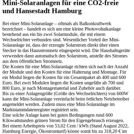
Mini-Solaranlagen für eine CO2-freie
und Hansestadt Hamburg
Bei einer Mini-Solaranlage – oftmals als Balkonkraftwerk
bezeichnet – handelt es sich um eine kleine Photovoltaikanlage
bestehend aus ein bis zwei Solarmodule, die mit einem
Wechselrichter verbunden sind.
Wesentlicher Vorteil der Mini-
Solaranlage ist, dass der erzeugte Solarstrom direkt über einen
Stecker in das Hausstromnetz eingespeist wird. Die Haushaltsgeräte
verwenden dann automatisch den Solarstrom, anstelle des Stromes
aus dem öffentlichen Stromnetz.
Die Kosten für eine Mini-Solaranlage richten sich nach der Anzahl
der Module und den Kosten für eine Halterung und Montage. Für
ein Modul liegen die Kosten für ein Gesamtpaket ab 400 und 600
Euro. Bei zwei Modulen liegen die Kosten ungefähr ab 700 und
800 Euro, je nach Montagematerial und Zubehör auch darüber.
Bis zu einer Anlagengröße (Größe des Wechselrichters) von 600W
kann die Mini-Solaranlage vereinfacht beim örtlichen Netzbetreiber
angemeldet werden. Zudem muss eine Mini-Solaranlage im
Marktstammdatenregister registriert sein.
Eine solche Anlage kann bei guten Bedingungen rund 600
Kilowattstunden grünen Strom für den Eigengebrauch erzeugen.
Bei einem Arbeitspreis von 53,02 Cent / kWh (Stand August 2022,
Hamburg Energie, Ökostromtarif) könne somit bis zu 318,20 € im