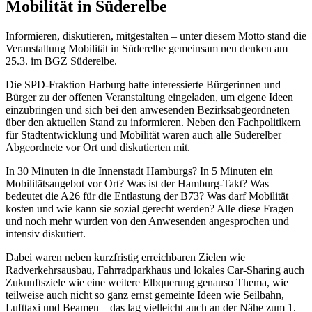
Mobilität in Süderelbe
Informieren, diskutieren, mitgestalten – unter diesem Motto stand die
Veranstaltung Mobilität in Süderelbe gemeinsam neu denken am
25.3. im BGZ Süderelbe.
Die SPD-Fraktion Harburg hatte interessierte Bürgerinnen und
Bürger zu der offenen Veranstaltung eingeladen, um eigene Ideen
einzubringen und sich bei den anwesenden Bezirksabgeordneten
über den aktuellen Stand zu informieren. Neben den Fachpolitikern
für Stadtentwicklung und Mobilität waren auch alle Süderelber
Abgeordnete vor Ort und diskutierten mit.
In 30 Minuten in die Innenstadt Hamburgs? In 5 Minuten ein
Mobilitätsangebot vor Ort? Was ist der Hamburg-Takt? Was
bedeutet die A26 für die Entlastung der B73? Was darf Mobilität
kosten und wie kann sie sozial gerecht werden? Alle diese Fragen
und noch mehr wurden von den Anwesenden angesprochen und
intensiv diskutiert.
Dabei waren neben kurzfristig erreichbaren Zielen wie
Radverkehrsausbau, Fahrradparkhaus und lokales Car-Sharing auch
Zukunftsziele wie eine weitere Elbquerung genauso Thema, wie
teilweise auch nicht so ganz ernst gemeinte Ideen wie Seilbahn,
Lufttaxi und Beamen – das lag vielleicht auch an der Nähe zum 1.