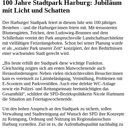
100 Jahre Stadtpark Harburg: Jubiläum
mit Licht und Schatten
Der Harburger Stadtpark feiert in diesem Jahr sein 100-jähriges
Bestehen – und die Harburger:innen feiern mit.
Mit terrassierten
Blumengärten, Teichen, dem Ludowieg-Brunnen und dem
Schillerhain vereint der Park anspruchsvolle Landschaftsarchitektur
mit vielfältigen Freizeitangeboten. Schon bei seiner Planung wurde
er als „sozialer Park unserer Zeit“ konzipiert, der den Bedürfnissen
einer wachsenden Stadt gerecht wird.
„Bis heute erfüllt der Stadtpark diese wichtige Funktion.
Gleichzeitig zeigten sich am ersten Maiwochenende auch
Herausforderungen: Neben vielen rücksichtsvollen Besucher:innen
kam es vereinzelt zu Lärmbelästigung, Vermüllung, Problemen mit
E‑Scootern und Parkverstößen. Auch eine defekte WC-Anlage
sowie ein Polizei- und Rettungseinsatz beeinträchtigten das
Gesamtbild“, schildert die SPD-Bezirkspolitikerin Nicole Hartmann
die Situation am Feiertagswochenende.
Um den hohen Anspruch an den Stadtpark zu sichern, sollen
Verwaltung und Stadtreinigung auf Wunsch der SPD ihre Konzepte
zu Reinigung, Ordnung und Nutzung im Regionalausschuss
Harburg vorstellen. Ziel ist es, die Aufenthaltsqualität nachhaltig zu