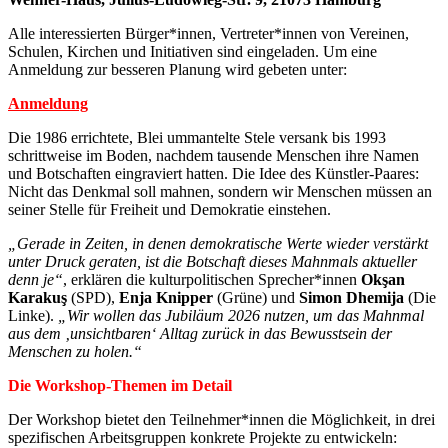
Alle interessierten Bürger*innen, Vertreter*innen von Vereinen,
Schulen, Kirchen und Initiativen sind eingeladen. Um eine
Anmeldung zur besseren Planung wird gebeten unter:
Anmeldung
Die 1986 errichtete, Blei ummantelte Stele versank bis 1993
schrittweise im Boden, nachdem tausende Menschen ihre Namen
und Botschaften eingraviert hatten. Die Idee des Künstler-Paares:
Nicht das Denkmal soll mahnen, sondern wir Menschen müssen an
seiner Stelle für Freiheit und Demokratie einstehen.
„Gerade in Zeiten, in denen demokratische Werte wieder verstärkt
unter Druck geraten, ist die Botschaft dieses Mahnmals aktueller
denn je“
, erklären die kulturpolitischen Sprecher*innen
Okşan
Karakuş
(SPD),
Enja Knipper
(Grüne) und
Simon Dhemija
(Die
Linke).
„Wir wollen das Jubiläum 2026 nutzen, um das Mahnmal
aus dem ‚unsichtbaren‘ Alltag zurück in das Bewusstsein der
Menschen zu holen.“
Die Workshop-Themen im Detail
Der Workshop bietet den Teilnehmer*innen die Möglichkeit, in drei
spezifischen Arbeitsgruppen konkrete Projekte zu entwickeln: