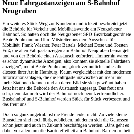
Neue Fahrgastanzeigen am S-Bahnhof
Neugraben
Ein weiteres Stück Weg zur Kundenfreundlichkeit beschreitet jetzt
die Behörde für Verkehr und Mobilitätswende am Neugrabener
Bahnhof.
So hatten doch die Neugrabener SPD-Bezirksabgeordnete
Beate Pohlmann und ihre Mitstreiter aus dem Ausschuss für
Mobilität, Frank Wiesner, Peter Bartels, Michael Dose und Torsten
Fuß, die alten Fahrgastanzeigen am Bahnhof Neugraben bemängelt
und von der Behörde einen Austausch gefordert. „Immerhin waren
es schon dynamische Anzeigen, also konnten sie aktuelle Fahrdaten
anzeigen“, meint Beate Pohlmann, „doch vermutlich sind es die
ältesten ihrer Art in Hamburg. Kaum vergleichbar mit den modernen
Informationsanlagen, die die Fahrgäste inzwischen an mehr und
mehr Stationen kennen und an deren Bild sie sich gewöhnt haben.
Jetzt hat uns die Behörde den Austausch zugesagt. Das freut uns
sehr, denn dadurch wird der Bahnhof noch benutzerfreundlicher.
Busbahnhof und S-Bahnhof werden Stück für Stück verbessert und
das freut uns.“
Doch so ganz ungetrübt ist die Freude leider nicht. Zu viele kleine
Baustellen sind noch übrig geblieben, mit denen sich die Genossen
schon jetzt und auch in Zukunft beschäftigen werden. „Uns geht es
dabei vor allem um die Barrierefreiheit am Bahnhof. Barrierefreiheit